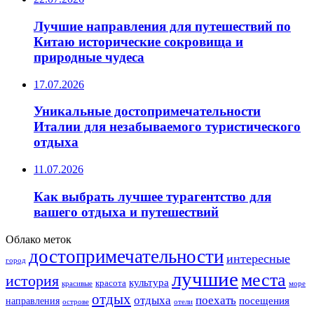
Лучшие направления для путешествий по
Китаю исторические сокровища и
природные чудеса
17.07.2026
Уникальные достопримечательности
Италии для незабываемого туристического
отдыха
11.07.2026
Как выбрать лучшее турагентство для
вашего отдыха и путешествий
Облако меток
достопримечательности
интересные
город
лучшие
места
история
культура
красота
море
красивые
отдых
отдыха
поехать
посещения
направления
острове
отели