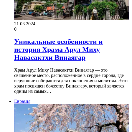
21.03.2024
0
Уникальные особенности и
история Храма Арул Миху
Навасактхи Винаягар
Храм Арул Миху Навасактхи Винаягар — это
священное место, расположенное в сердце города, где
верующие собираются для поклонения и молитвы. Этот
храм посвящен божеству Винаягару, который является
одним из самых…
Евразия