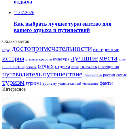
отдыха
11.07.2026
Как выбрать лучшее турагентство для
вашего отдыха и путешествий
Облако меток
достопримечательности
интересные
город
лучшие
места
история
культура
красота
море
красивые
отдых
отдыха
поехать
посещения
направления
острове
отели
путешествие
путеводитель
самые
россии
путешествий
туризм
факты
туризма
туризму
удивительный
уникальные
Интересное