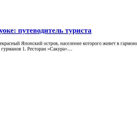
оке: путеводитель туриста
екрасный Японский остров, население которого живет в гармон
 гурманов 1. Ресторан «Сакура»…