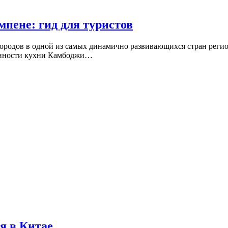
пене: гид для туристов
 городов в одной из самых динамично развивающихся стран реги
енности кухни Камбоджи…
я в Китае