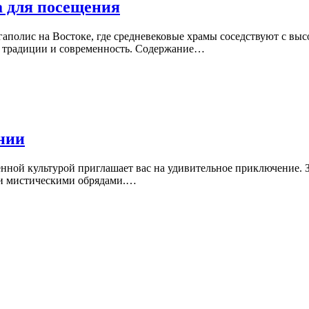
а для посещения
гаполис на Востоке, где средневековые храмы соседствуют с в
е традиции и современность. Содержание…
нии
ной культурой приглашает вас на удивительное приключение. З
 и мистическими обрядами.…