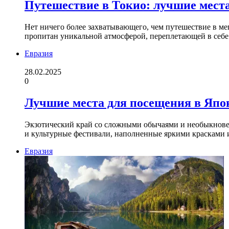
Путешествие в Токио: лучшие мест
Нет ничего более захватывающего, чем путешествие в ме
пропитан уникальной атмосферой, переплетающей в себ
Евразия
28.02.2025
0
Лучшие места для посещения в Япо
Экзотический край со сложными обычаями и необыкновен
и культурные фестивали, наполненные яркими красками
Евразия