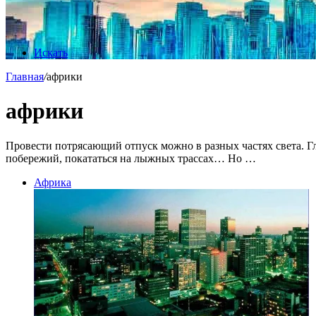
Искать
Главная
/
африки
африки
Провести потрясающий отпуск можно в разных частях света. Г
побережий, покататься на лыжных трассах… Но …
Африка