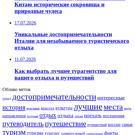
Китаю исторические сокровища и
природные чудеса
17.07.2026
Уникальные достопримечательности
Италии для незабываемого туристического
отдыха
11.07.2026
Как выбрать лучшее турагентство для
вашего отдыха и путешествий
Облако меток
достопримечательности
интересные
город
лучшие
места
история
культура
красота
море
красивые
отдых
отдыха
поехать
посещения
направления
острове
отели
путешествие
путеводитель
самые
россии
путешествий
туризм
факты
туризма
туризму
удивительный
уникальные