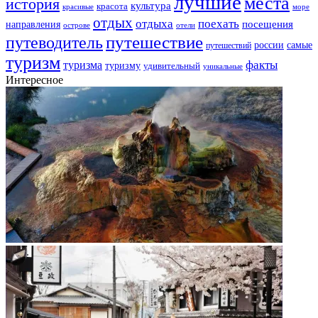
лучшие
места
история
культура
красота
море
красивые
отдых
отдыха
поехать
посещения
направления
острове
отели
путешествие
путеводитель
самые
россии
путешествий
туризм
факты
туризма
туризму
удивительный
уникальные
Интересное