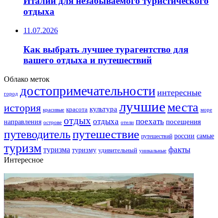
Италии для незабываемого туристического
отдыха
11.07.2026
Как выбрать лучшее турагентство для
вашего отдыха и путешествий
Облако меток
достопримечательности
интересные
город
лучшие
места
история
культура
красота
море
красивые
отдых
отдыха
поехать
посещения
направления
острове
отели
путешествие
путеводитель
самые
россии
путешествий
туризм
факты
туризма
туризму
удивительный
уникальные
Интересное