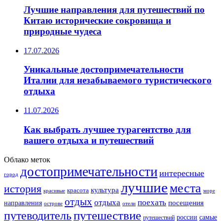
Лучшие направления для путешествий по
Китаю исторические сокровища и
природные чудеса
17.07.2026
Уникальные достопримечательности
Италии для незабываемого туристического
отдыха
11.07.2026
Как выбрать лучшее турагентство для
вашего отдыха и путешествий
Облако меток
достопримечательности
интересные
город
лучшие
места
история
культура
красота
море
красивые
отдых
отдыха
поехать
посещения
направления
острове
отели
путешествие
путеводитель
самые
россии
путешествий