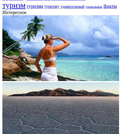
туризм
факты
туризма
туризму
удивительный
уникальные
Интересное