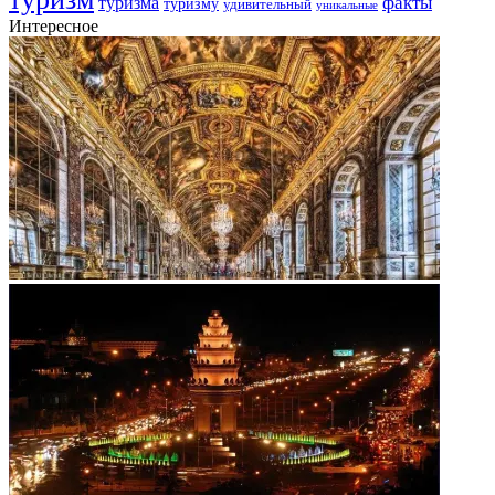
факты
туризма
туризму
удивительный
уникальные
Интересное