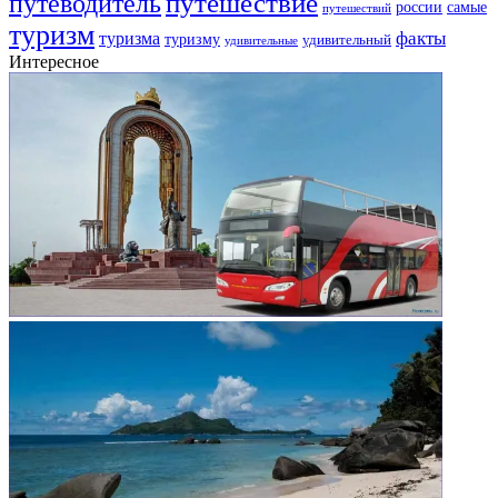
путешествие
путеводитель
самые
россии
путешествий
туризм
факты
туризма
туризму
удивительный
удивительные
Интересное