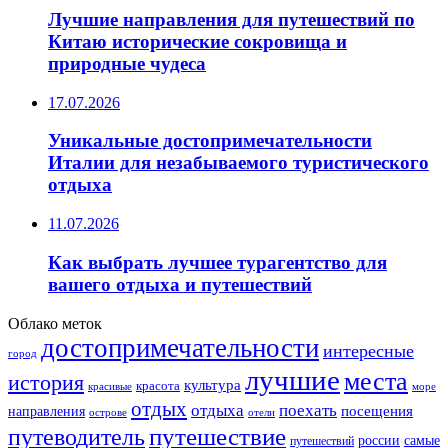
Лучшие направления для путешествий по
Китаю исторические сокровища и
природные чудеса
17.07.2026
Уникальные достопримечательности
Италии для незабываемого туристического
отдыха
11.07.2026
Как выбрать лучшее турагентство для
вашего отдыха и путешествий
Облако меток
достопримечательности
интересные
город
лучшие
места
история
культура
красота
море
красивые
отдых
отдыха
поехать
посещения
направления
острове
отели
путешествие
путеводитель
самые
россии
путешествий