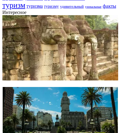
туризм
факты
туризма
туризму
удивительный
уникальные
Интересное