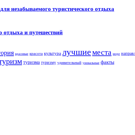
для незабываемого туристического отдыха
о отдыха и путешествий
лучшие
места
тория
культура
направ
красота
море
красивые
туризм
факты
туризма
туризму
удивительный
уникальные