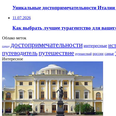
Уникальные достопримечательности Италии 
11.07.2026
Как выбрать лучшее турагентство для вашег
Облако меток
достопримечательности
ис
интересные
город
путешествие
путеводитель
самые
россии
путешествий
Интересное