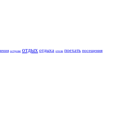
отдых
отдыха
поехать
посещения
ления
острове
отели