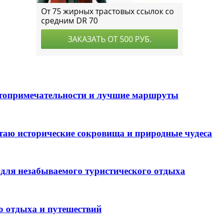
стопримечательности и лучшие маршруты
таю исторические сокровища и природные чудеса
для незабываемого туристического отдыха
о отдыха и путешествий