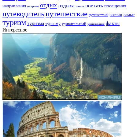
отдых
отдыха
поехать
посещения
направления
острове
отели
путешествие
путеводитель
самые
россии
путешествий
туризм
факты
туризма
туризму
удивительный
уникальные
Интересное