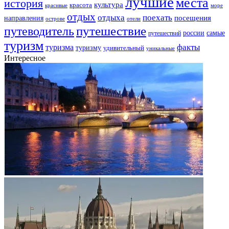
лучшие
места
история
культура
красота
море
красивые
отдых
отдыха
поехать
посещения
направления
острове
отели
путешествие
путеводитель
самые
россии
путешествий
туризм
факты
туризма
туризму
удивительный
уникальные
Интересное