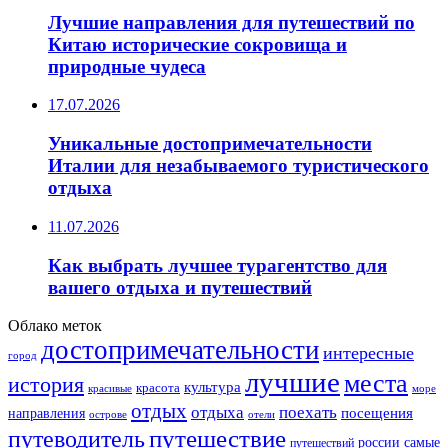
Лучшие направления для путешествий по
Китаю исторические сокровища и
природные чудеса
17.07.2026
Уникальные достопримечательности
Италии для незабываемого туристического
отдыха
11.07.2026
Как выбрать лучшее турагентство для
вашего отдыха и путешествий
Облако меток
достопримечательности
интересные
город
лучшие
места
история
культура
красота
море
красивые
отдых
отдыха
поехать
посещения
направления
острове
отели
путешествие
путеводитель
самые
россии
путешествий