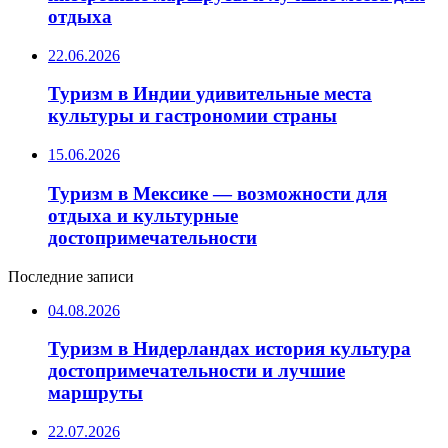
отдыха
22.06.2026
Туризм в Индии удивительные места
культуры и гастрономии страны
15.06.2026
Туризм в Мексике — возможности для
отдыха и культурные
достопримечательности
Последние записи
04.08.2026
Туризм в Нидерландах история культура
достопримечательности и лучшие
маршруты
22.07.2026