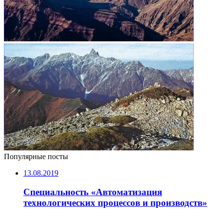
Популярные посты
13.08.2019
Специальность «Автоматизация
технологических процессов и производств»