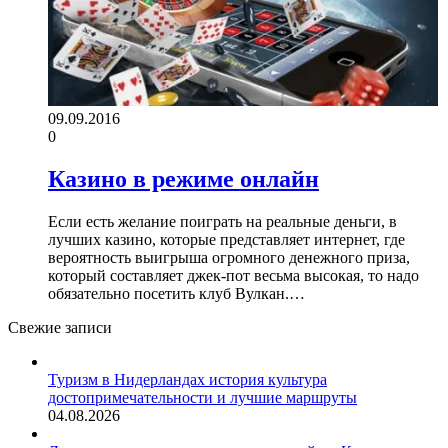
09.09.2016
0
Казино в режиме онлайн
Если есть желание поиграть на реальные деньги, в
лучших казино, которые представляет интернет, где
вероятность выигрыша огромного денежного приза,
который составляет джек-пот весьма высокая, то надо
обязательно посетить клуб Вулкан.…
Свежие записи
Туризм в Нидерландах история культура
достопримечательности и лучшие маршруты
04.08.2026