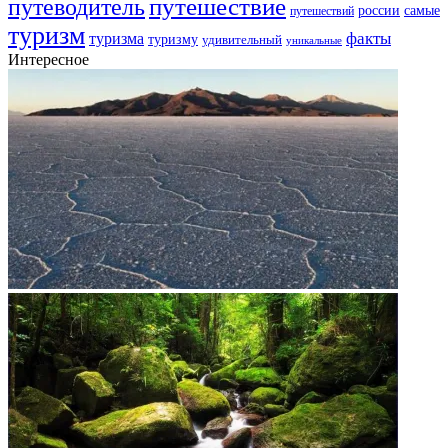
путешествие
путеводитель
самые
россии
путешествий
туризм
факты
туризма
туризму
удивительный
уникальные
Интересное