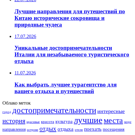
Лучшие направления для путешествий по
Китаю исторические сокровища и
природные чудеса
17.07.2026
Уникальные достопримечательности
Италии для незабываемого туристического
отдыха
11.07.2026
Как выбрать лучшее турагентство для
вашего отдыха и путешествий
Облако меток
достопримечательности
интересные
город
лучшие
места
история
культура
красота
море
красивые
отдых
отдыха
поехать
посещения
направления
острове
отели