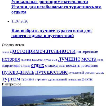
Уникальные достопримечательности
Италии для незабываемого туристического
отдыха
11.07.2026
Как выбрать лучшее турагентство для
вашего отдыха и путешествий
Облако меток
достопримечательности
интересные
город
лучшие
места
история
культура
красота
море
красивые
отдых
отдыха
поехать
посещения
направления
острове
отели
путешествие
путеводитель
самые
россии
путешествий
туризм
факты
туризма
туризму
удивительный
уникальные
Интересное