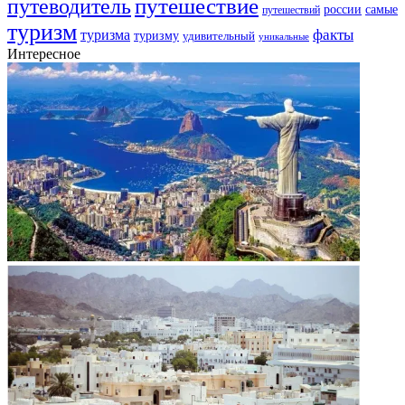
путешествие
путеводитель
самые
россии
путешествий
туризм
факты
туризма
туризму
удивительный
уникальные
Интересное