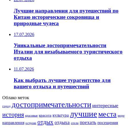
Лучшие направления для путешествий по
Китаю исторические сокровища и
природные чудеса
17.07.2026
Уникальные достопримечательности
Италии для незабываемого туристического
отдыха
11.07.2026
Как выбрать лучшее турагентство для
вашего отдыха и путешествий
Облако меток
достопримечательности
интересные
город
лучшие
места
история
культура
красота
море
красивые
отдых
отдыха
поехать
посещения
направления
острове
отели