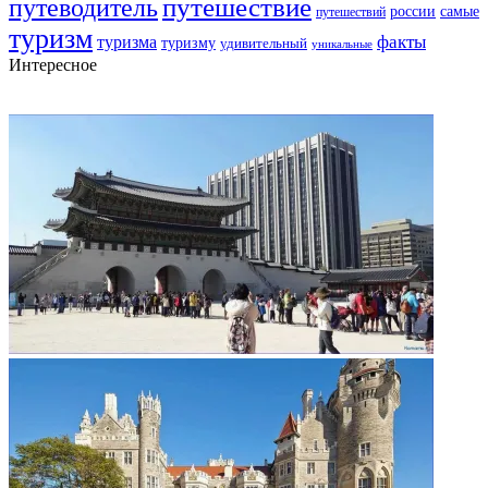
путешествие
путеводитель
самые
россии
путешествий
туризм
факты
туризма
туризму
удивительный
уникальные
Интересное