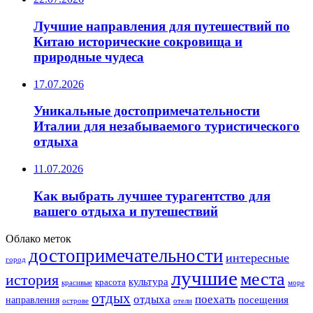
Лучшие направления для путешествий по
Китаю исторические сокровища и
природные чудеса
17.07.2026
Уникальные достопримечательности
Италии для незабываемого туристического
отдыха
11.07.2026
Как выбрать лучшее турагентство для
вашего отдыха и путешествий
Облако меток
достопримечательности
интересные
город
лучшие
места
история
культура
красота
море
красивые
отдых
отдыха
поехать
посещения
направления
острове
отели