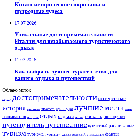
Китаю исторические сокровища и
природные чудеса
17.07.2026
Уникальные достопримечательности
Италии для незабываемого туристического
отдыха
11.07.2026
Как выбрать лучшее турагентство для
вашего отдыха и путешествий
Облако меток
достопримечательности
интересные
город
лучшие
места
история
культура
красота
море
красивые
отдых
отдыха
поехать
посещения
направления
острове
отели
путешествие
путеводитель
самые
россии
путешествий
туризм
факты
туризма
туризму
удивительный
уникальные