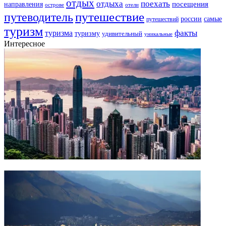
отдых
отдыха
поехать
посещения
направления
острове
отели
путешествие
путеводитель
самые
россии
путешествий
туризм
факты
туризма
туризму
удивительный
уникальные
Интересное