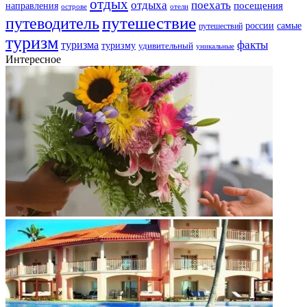
отдых
отдыха
поехать
посещения
направления
острове
отели
путешествие
путеводитель
самые
россии
путешествий
туризм
факты
туризма
туризму
удивительный
уникальные
Интересное