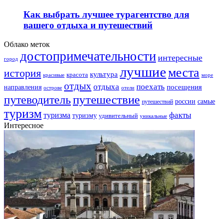
Как выбрать лучшее турагентство для
вашего отдыха и путешествий
Облако меток
достопримечательности
интересные
город
лучшие
места
история
культура
красота
море
красивые
отдых
отдыха
поехать
посещения
направления
острове
отели
путешествие
путеводитель
самые
россии
путешествий
туризм
факты
туризма
туризму
удивительный
уникальные
Интересное