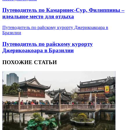
Путеводитель по Камаринес-Сур, Филиппины –
идеальное место для отдыха
Путеводитель по райскому курорту Джерикоакоара в
Бразилии
Путеводитель по райскому курорту
Джерикоакоара в Бразилии
ПОХОЖИЕ СТАТЬИ