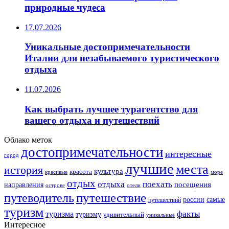
природные чудеса
17.07.2026
Уникальные достопримечательности
Италии для незабываемого туристического
отдыха
11.07.2026
Как выбрать лучшее турагентство для
вашего отдыха и путешествий
Облако меток
достопримечательности
интересные
город
лучшие
места
история
культура
красота
море
красивые
отдых
отдыха
поехать
посещения
направления
острове
отели
путешествие
путеводитель
самые
россии
путешествий
туризм
факты
туризма
туризму
удивительный
уникальные
Интересное