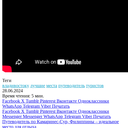
Теги
владивостоку
лучшие
места
путеводитель
туристов
28.06.2024
Время чтения: 5 мин.
Facebook
X
Tumblr
Pinterest
Вконтакте
Одноклассники
WhatsApp
Telegram
Viber
Печатать
Facebook
X
Tumblr
Pinterest
Вконтакте
Одноклассники
Messenger
Messenger
WhatsApp
Telegram
Viber
Печатать
Путеводитель по Камаринес-Сур, Филиппины – идеальное
место для отдыха