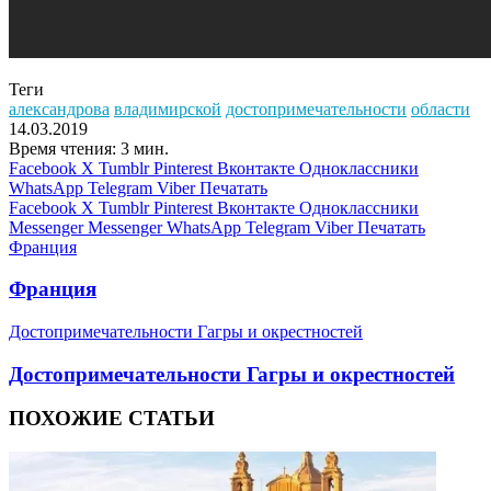
Теги
александрова
владимирской
достопримечательности
области
14.03.2019
Время чтения: 3 мин.
Facebook
X
Tumblr
Pinterest
Вконтакте
Одноклассники
WhatsApp
Telegram
Viber
Печатать
Facebook
X
Tumblr
Pinterest
Вконтакте
Одноклассники
Messenger
Messenger
WhatsApp
Telegram
Viber
Печатать
Франция
Франция
Достопримечательности Гагры и окрестностей
Достопримечательности Гагры и окрестностей
ПОХОЖИЕ СТАТЬИ