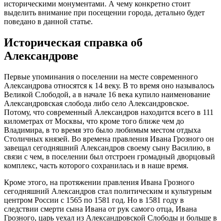
историческими монументами. А чему конкретно стоит
выделить внимание при посещении города, детально будет
поведано в данной статье.
Историческая справка об
Александрове
Первые упоминания о поселении на месте современного
Александрова относятся к 14 веку. В то время оно называлось
Великой Слободой, а в начале 16 века купило наименование
Александровская слобода либо село Александровское.
Потому, что современный Александров находится всего в 111
километрах от Москвы, что кроме того ближе чем до
Владимира, в то время это было любимым местом отдыха
Столичных князей. Во времена правления Ивана Грозного он
завещал сегодняшний Александров своему сыну Василию, в
связи с чем, в поселении был отстроен громадный дворцовый
комплекс, часть которого сохранилась и в наше время.
Кроме этого, на протяжении правления Ивана Грозного
сегодняшний Александров стал политическим и культурным
центром России с 1565 по 1581 год. Но в 1581 году в
следствии смерти сына Ивана от рук самого отца, Ивана
Грозного, царь уехал из Александровской Слободы и больше в