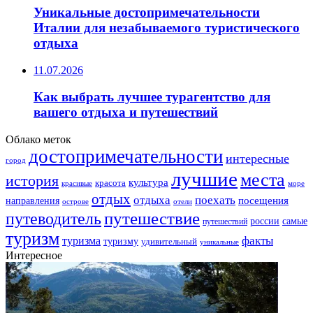
Уникальные достопримечательности
Италии для незабываемого туристического
отдыха
11.07.2026
Как выбрать лучшее турагентство для
вашего отдыха и путешествий
Облако меток
достопримечательности
интересные
город
лучшие
места
история
культура
красота
море
красивые
отдых
отдыха
поехать
посещения
направления
острове
отели
путешествие
путеводитель
самые
россии
путешествий
туризм
факты
туризма
туризму
удивительный
уникальные
Интересное