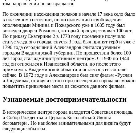
том направлении не возвращался.
По окончании нахождения поляков в начале 17 века село было
в плачевном состоянии, но по окончании освобождения
ополченцами Минина и Пожарского уже в 1635 году был
возведен дворец Романова, который просуществовал 100 лет.
По приказу Екатерины 2 в 1778 году поселение получило
статус уездного города, спустя 3 года был принят герб и уже с
1796 года сегодняшний Александров считался уездным
городом Владимирской губернии. По прошествии более 100
лет город стал административным центром. С 1930 по 1944
год он относился к Ивановской области, но после этого
примкнул к Владимирской области и остается в ее составе
сейчас. В 1972 году в Александрове был снят фильм «Руслан
и Людмила», исходя из этого при посещении города возможно
подметить привычные места из сюжетов данного фильма.
Узнаваемые достопримечательности
В историческом центре города находится Советская площадь,
и Собор Рождества и Церковь Боголюбской Иконы
богоматери . Но наиболее занимательными для визита будут
следующие объекты.