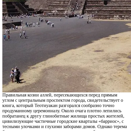
Правильная козни аллей, пересекающихся перед прямым
углом с центральным проспектом города, свидетельствует о
книга, который Теотиуакан разгорался сообразно точно
продуманному церемониалу. Около очага плотно лепились
побратанец к другу глинобитные жилища простых жителей,
цивилизующие частичные городские кварталы «барриос», с
тесными улочками и глухими заборами домов. Однако терема