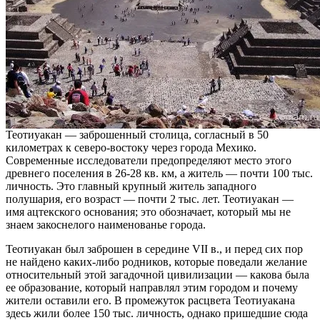
Теотиуакан — заброшенный столица, согласный в 50
километрах к северо-востоку через города Мехико.
Современные исследователи предопределяют место этого
древнего поселения в 26-28 кв. км, а житель — почти 100 тыс.
личность. Это главный крупный житель западного
полушария, его возраст — почти 2 тыс. лет. Теотиуакан —
имя ацтекского основания; это обозначает, который мы не
знаем закоснелого наименованье города.
Теотиуакан был заброшен в середине VII в., и перед сих пор
не найдено каких-либо родников, которые поведали желание
относительный этой загадочной цивилизации — какова была
ее образование, который направлял этим городом и почему
жители оставили его. В промежуток расцвета Теотиуакана
здесь жили более 150 тыс. личность, однако пришедшие сюда