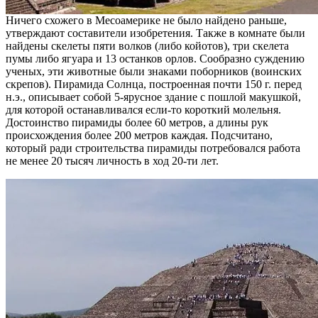
Ничего схожего в Месоамерике не было найдено раньше,
утверждают составители изобретения. Также в комнате были
найдены скелеты пяти волков (либо койотов), три скелета
пумы либо ягуара и 13 останков орлов. Сообразно суждению
ученых, эти животные были знаками поборников (воинских
скрепов). Пирамида Солнца, построенная почти 150 г. перед
н.э., описывает собой 5-ярусное здание с пошлой макушкой,
для которой останавливался если-то короткий молельня.
Достоинство пирамиды более 60 метров, а длины рук
происхождения более 200 метров каждая. Подсчитано,
который ради строительства пирамиды потребовался работа
не менее 20 тысяч личность в ход 20-ти лет.