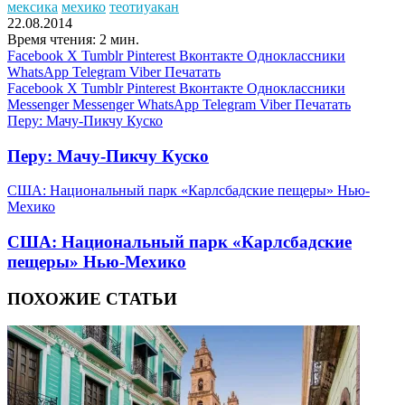
мексика
мехико
теотиуакан
22.08.2014
Время чтения: 2 мин.
Facebook
X
Tumblr
Pinterest
Вконтакте
Одноклассники
WhatsApp
Telegram
Viber
Печатать
Facebook
X
Tumblr
Pinterest
Вконтакте
Одноклассники
Messenger
Messenger
WhatsApp
Telegram
Viber
Печатать
Перу: Мачу-Пикчу Куско
Перу: Мачу-Пикчу Куско
США: Национальный парк «Карлсбадские пещеры» Нью-
Мехико
США: Национальный парк «Карлсбадские
пещеры» Нью-Мехико
ПОХОЖИЕ СТАТЬИ