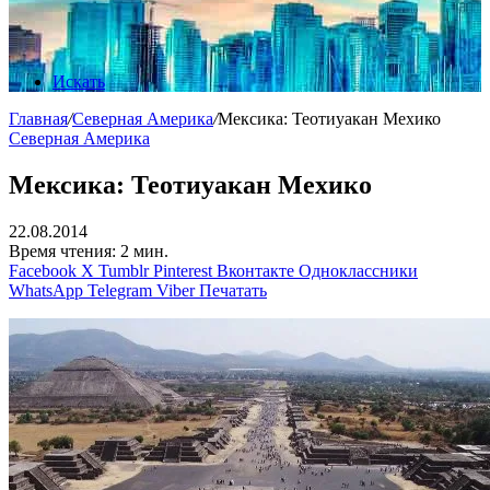
Искать
Главная
/
Северная Америка
/
Мексика: Теотиуакан Мехико
Северная Америка
Мексика: Теотиуакан Мехико
22.08.2014
Время чтения: 2 мин.
Facebook
X
Tumblr
Pinterest
Вконтакте
Одноклассники
WhatsApp
Telegram
Viber
Печатать