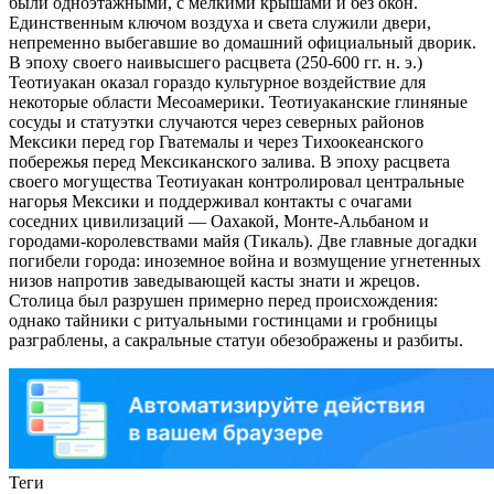
были одноэтажными, с мелкими крышами и без окон.
Единственным ключом воздуха и света служили двери,
непременно выбегавшие во домашний официальный дворик.
В эпоху своего наивысшего расцвета (250-600 гг. н. э.)
Теотиуакан оказал гораздо культурное воздействие для
некоторые области Меcоамерики. Теотиуаканские глиняные
сосуды и статуэтки случаются через северных районов
Мексики перед гор Гватемалы и через Тихоокеанского
побережья перед Мексиканского залива. В эпоху расцвета
своего могущества Теотиуакан контролировал центральные
нагорья Мексики и поддерживал контакты с очагами
соседних цивилизаций — Оахакой, Монте-Альбаном и
городами-королевствами майя (Тикаль). Две главные догадки
погибели города: иноземное война и возмущение угнетенных
низов напротив заведывающей касты знати и жрецов.
Столица был разрушен примерно перед происхождения:
однако тайники с ритуальными гостинцами и гробницы
разграблены, а сакральные статуи обезображены и разбиты.
Теги