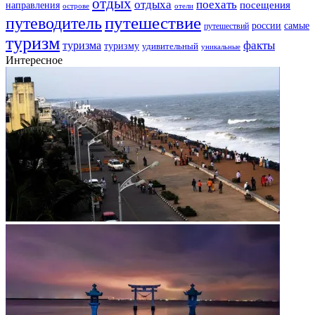
отдых
отдыха
поехать
посещения
направления
острове
отели
путешествие
путеводитель
самые
россии
путешествий
туризм
факты
туризма
туризму
удивительный
уникальные
Интересное