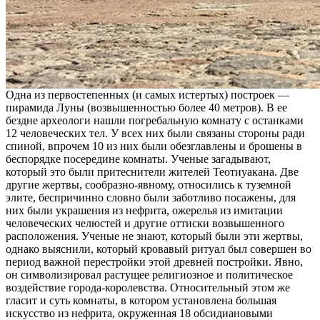
Одна из первостепенных (и самых истертых) построек —
пирамида Луны (возвышенностью более 40 метров). В ее
бездне археологи нашли погребальную комнату с останками
12 человеческих тел. У всех них были связаны стороны ради
спиной, впрочем 10 из них были обезглавлены и брошены в
беспорядке посередине комнаты. Ученые загадывают,
который это были притеснители жителей Теотиуакана. Две
другие жертвы, сообразно-явному, относились к туземной
элите, беспричинно словно были заботливо посажены, для
них были украшения из нефрита, ожерелья из имитации
человеческих челюстей и другие оттиски возвышенного
расположения. Ученые не знают, который были эти жертвы,
однако выяснили, который кровавый ритуал был совершен во
период важной перестройки этой древней постройки. Явно,
он символизировал растущее религиозное и политическое
воздействие города-королевства. Относительный этом же
гласит и суть комнаты, в котором установлена большая
искусство из нефрита, окруженная 18 обсидиановыми