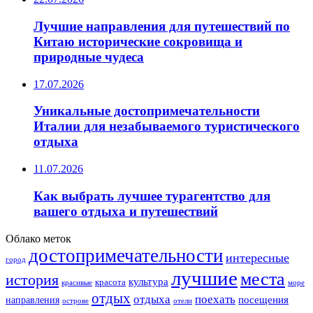
Лучшие направления для путешествий по
Китаю исторические сокровища и
природные чудеса
17.07.2026
Уникальные достопримечательности
Италии для незабываемого туристического
отдыха
11.07.2026
Как выбрать лучшее турагентство для
вашего отдыха и путешествий
Облако меток
достопримечательности
интересные
город
лучшие
места
история
культура
красота
море
красивые
отдых
отдыха
поехать
посещения
направления
острове
отели