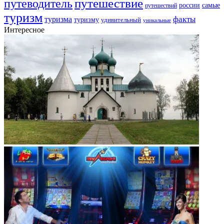
путешествие
путеводитель
самые
россии
путешествий
туризм
факты
туризма
туризму
удивительный
уникальные
Интересное