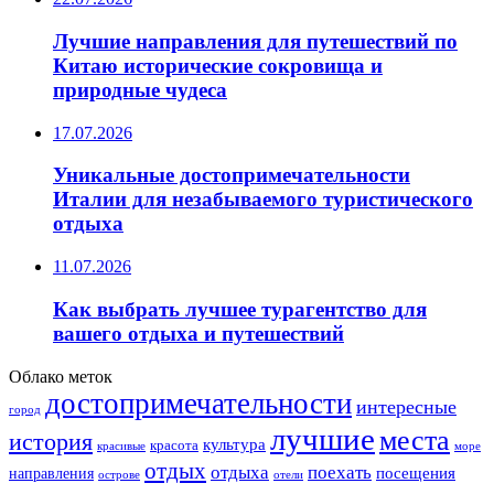
Лучшие направления для путешествий по
Китаю исторические сокровища и
природные чудеса
17.07.2026
Уникальные достопримечательности
Италии для незабываемого туристического
отдыха
11.07.2026
Как выбрать лучшее турагентство для
вашего отдыха и путешествий
Облако меток
достопримечательности
интересные
город
лучшие
места
история
культура
красота
море
красивые
отдых
отдыха
поехать
посещения
направления
острове
отели