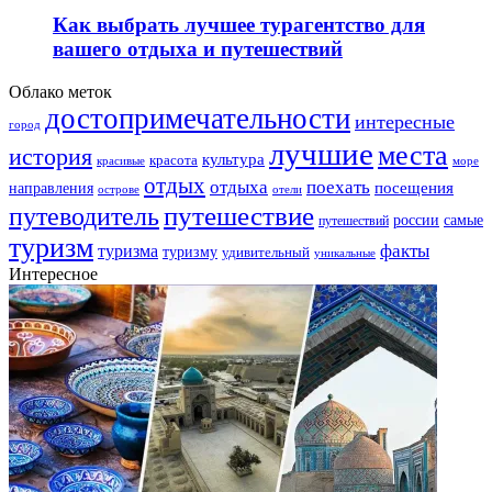
Как выбрать лучшее турагентство для
вашего отдыха и путешествий
Облако меток
достопримечательности
интересные
город
лучшие
места
история
культура
красота
море
красивые
отдых
отдыха
поехать
посещения
направления
острове
отели
путешествие
путеводитель
самые
россии
путешествий
туризм
факты
туризма
туризму
удивительный
уникальные
Интересное