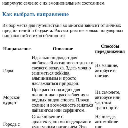
напрямую связано с их эмоциональным состоянием.
Как выбрать направление
Выбор места для путешествия во многом зависит от личных
предпочтений и бюджета. Рассмотрим несколько популярных
направлений и их особенности:
Способы
Направление
Описание
передвижения
Идеально подходят для
любителей активного отдыха и
На машине,
свежего воздуха. Здесь можно
Горы
автобусе и
заниматься trekking,
поезде.
альпинизмом и просто
наслаждаться природой.
Прекрасно подходит для
На самолете,
поклонников расслабления и
Морской
автобусе или
водных видов спорта. Пляжи,
курорт
частном
солнце и возможность заняться
транспорте.
дайвингом или серфингом.
Столкновение с
На поезде,
архитектурными шедеврами и
автомобиле
Города с
культурным наследием. Это
или