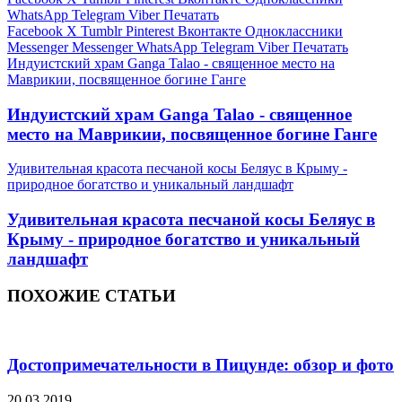
WhatsApp
Telegram
Viber
Печатать
Facebook
X
Tumblr
Pinterest
Вконтакте
Одноклассники
Messenger
Messenger
WhatsApp
Telegram
Viber
Печатать
Индуистский храм Ganga Talao - священное место на
Маврикии, посвященное богине Ганге
Индуистский храм Ganga Talao - священное
место на Маврикии, посвященное богине Ганге
Удивительная красота песчаной косы Беляус в Крыму -
природное богатство и уникальный ландшафт
Удивительная красота песчаной косы Беляус в
Крыму - природное богатство и уникальный
ландшафт
ПОХОЖИЕ СТАТЬИ
Достопримечательности в Пицунде: обзор и фото
20.03.2019