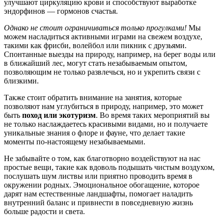
улучшают циркуляцию крови и способствуют выработке
эндорфинов — гормонов счастья.
Однако не стоит ограничиваться только прогулками!
Мы
можем насладиться активными играми на свежем воздухе,
такими как фрисби, волейбол или пикник с друзьями.
Спонтанные выезды на природу, например, на берег воды или
в ближайший лес, могут стать незабываемым опытом,
позволяющим не только развлечься, но и укрепить связи с
близкими.
Также стоит обратить внимание на занятия, которые
позволяют нам углубиться в природу, например, это может
быть
поход или экотуризм
. Во время таких мероприятий вы
не только наслаждаетесь красивыми видами, но и получаете
уникальные знания о флоре и фауне, что делает такие
моменты по-настоящему незабываемыми.
Не забывайте о том, как благотворно воздействуют на нас
простые вещи, такие как вдоволь подышать чистым воздухом,
послушать шум листвы или приятно проводить время в
окружении родных. Эмоциональное обогащение, которое
дарят нам естественные ландшафты, помогает наладить
внутренний баланс и привнести в повседневную жизнь
больше радости и света.