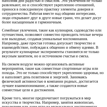
наполняя дни радостью и смыслом. Эти увлечения не только
развлекают, но и способствуют укреплению отношений,
принося в повседневную практику элементы доверия и
сотрудничества. Работая вместе над общими интересами,
люди открывают друг в друге новые грани, что делает досуг
более насыщенным и гармоничным.
Семейные увлечения, такие как кулинария, садоводство или
путешествия, позволяют совместно проводить теплые вечера
или выходные, создавая уникальные воспоминания.
Например, даже простая готовка допускает творчество и
взаимодействие, побуждая к общению и обмену идеями. В
результате кулинарные эксперименты становятся не только
вкусным занятием, но и источником счастья и смеха.
На свежем воздухе можно организовать активные
мероприятия, такие как совместные спортивные игры или
походы. Это не только способствует укреплению здоровья, но
и наполняет день позитивом и энергией. Занимаясь
физической активностью в компании родных, достигается
лучшее взаимопонимание, а также создаются новые
совместные цели и достижения.
Кроме того, многие предпочитают погружаться в мир
искусства и творчества. Например, занятия живописью,
рукоделием или даже игра на музыкальных инструментах