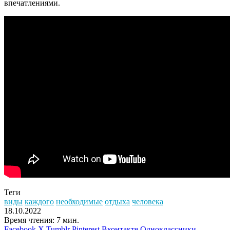
впечатлениями.
Теги
виды
каждого
необходимые
отдыха
человека
18.10.2022
Время чтения: 7 мин.
Facebook
X
Tumblr
Pinterest
Вконтакте
Одноклассники