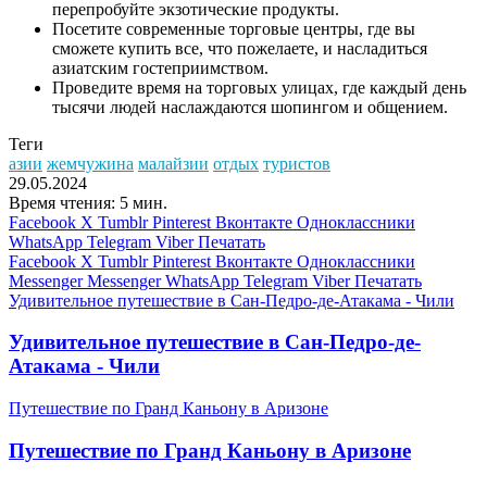
перепробуйте экзотические продукты.
Посетите современные торговые центры, где вы
сможете купить все, что пожелаете, и насладиться
азиатским гостеприимством.
Проведите время на торговых улицах, где каждый день
тысячи людей наслаждаются шопингом и общением.
Теги
азии
жемчужина
малайзии
отдых
туристов
29.05.2024
Время чтения: 5 мин.
Facebook
X
Tumblr
Pinterest
Вконтакте
Одноклассники
WhatsApp
Telegram
Viber
Печатать
Facebook
X
Tumblr
Pinterest
Вконтакте
Одноклассники
Messenger
Messenger
WhatsApp
Telegram
Viber
Печатать
Удивительное путешествие в Сан-Педро-де-Атакама - Чили
Удивительное путешествие в Сан-Педро-де-
Атакама - Чили
Путешествие по Гранд Каньону в Аризоне
Путешествие по Гранд Каньону в Аризоне