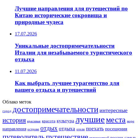
Лучшие направления для путешествий по
Китаю исторические сокровища и
природные чудеса
17.07.2026
Уникальные достопримечательности
Италии для незабываемого туристического
отдыха
11.07.2026
Как выбрать лучшее турагентство для
вашего отдыха и путешествий
Облако меток
достопримечательности
интересные
город
лучшие
места
история
культура
красота
море
красивые
отдых
отдыха
поехать
посещения
направления
острове
отели
путешествие
путеводитель
самые
россии