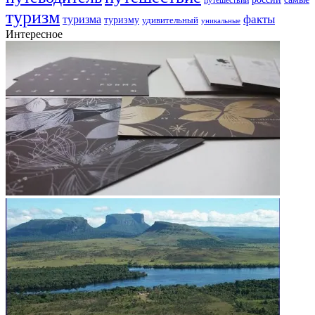
путешествий
туризм
факты
туризма
туризму
удивительный
уникальные
Интересное