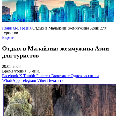
Искать
Главная
/
Евразия
/
Отдых в Малайзии: жемчужина Азии для
туристов
Евразия
Отдых в Малайзии: жемчужина Азии
для туристов
29.05.2024
Время чтения: 5 мин.
Facebook
X
Tumblr
Pinterest
Вконтакте
Одноклассники
WhatsApp
Telegram
Viber
Печатать