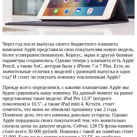
Через год после выпуска своего бюджетного планшета
компания Apple представила свои покупателям новую модель,
более усовершенствованную. Корпус, экран и другие базовые
параметры сохранились. Однако теперь у планшета есть Apple
Pencil, а также SoC, которая была у iPhone 7 и 7 Plus. Есть ли
значительные отличия у моделей с разницей выпуска в один
год? И стоит ли покупать новинку поклонникам Apple?
Прежде всего определимся, с какими планшетами Apple мы
будем сравнивать нашу новинку. На данный момент на рынке
представлены такие модели: iPad Pro 12,9″ (второго
поколения) и 10,5″, а также iPad mini 4. Кстати, стоит
отметить, что мини не обновлял прошивку уже 2 года.
Понятное дело, что его начинка довольно устарела. Однако
Apple порадовала своих покупателей тем, что значительно
снизила цены на данную модель. Сейчас 128 ГБ флэш-памяти
стоит всего 30 000 рублей. Новинка с такой же памятью стоит
32 000. Если же вы хотите планшет с 32 ГБ, то свободно