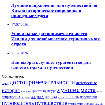
Лучшие направления для путешествий по
Китаю исторические сокровища и
природные чудеса
17.07.2026
Уникальные достопримечательности
Италии для незабываемого туристического
отдыха
11.07.2026
Как выбрать лучшее турагентство для
вашего отдыха и путешествий
Облако меток
достопримечательности
интересные
город
лучшие
места
история
культура
красота
море
красивые
отдых
отдыха
поехать
посещения
направления
острове
отели
путешествие
путеводитель
самые
россии
путешествий