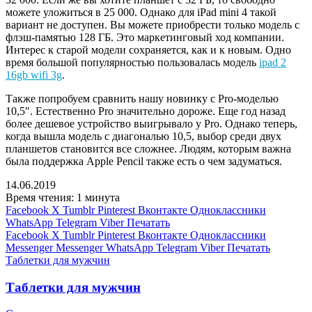
можете уложиться в 25 000. Однако для iPad mini 4 такой
вариант не доступен. Вы можете приобрести только модель с
флэш-памятью 128 ГБ. Это маркетинговый ход компании.
Интерес к старой модели сохраняется, как и к новым. Одно
время большой популярностью пользовалась модель
ipad 2
16gb wifi 3g
.
Также попробуем сравнить нашу новинку с Pro-моделью
10,5″. Естественно Pro значительно дороже. Еще год назад
более дешевое устройство выигрывало у Pro. Однако теперь,
когда вышла модель с диагональю 10,5, выбор среди двух
планшетов становится все сложнее. Людям, которым важна
была поддержка Apple Pencil также есть о чем задуматься.
14.06.2019
Время чтения: 1 минута
Facebook
X
Tumblr
Pinterest
Вконтакте
Одноклассники
WhatsApp
Telegram
Viber
Печатать
Facebook
X
Tumblr
Pinterest
Вконтакте
Одноклассники
Messenger
Messenger
WhatsApp
Telegram
Viber
Печатать
Таблетки для мужчин
Таблетки для мужчин