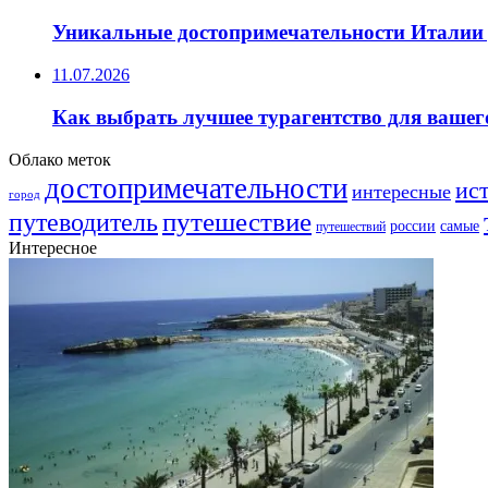
Уникальные достопримечательности Италии 
11.07.2026
Как выбрать лучшее турагентство для вашег
Облако меток
достопримечательности
ис
интересные
город
путешествие
путеводитель
самые
россии
путешествий
Интересное