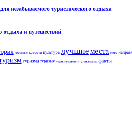
для незабываемого туристического отдыха
о отдыха и путешествий
лучшие
места
тория
культура
направ
красота
море
красивые
туризм
факты
туризма
туризму
удивительный
уникальные