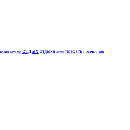
отдых
отдыха
поехать
посещения
ления
острове
отели