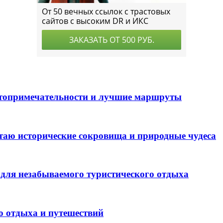
стопримечательности и лучшие маршруты
таю исторические сокровища и природные чудеса
для незабываемого туристического отдыха
о отдыха и путешествий