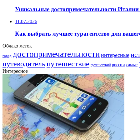
Уникальные достопримечательности Италии 
11.07.2026
Как выбрать лучшее турагентство для вашег
Облако меток
достопримечательности
ис
интересные
город
путешествие
путеводитель
самые
россии
путешествий
Интересное