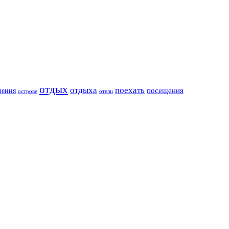
отдых
отдыха
поехать
посещения
ления
острове
отели