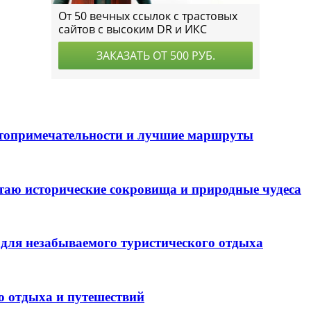
стопримечательности и лучшие маршруты
таю исторические сокровища и природные чудеса
для незабываемого туристического отдыха
о отдыха и путешествий