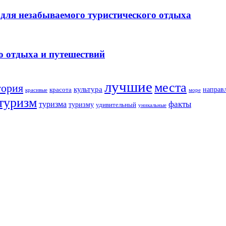
для незабываемого туристического отдыха
о отдыха и путешествий
лучшие
места
тория
культура
направ
красота
море
красивые
туризм
факты
туризма
туризму
удивительный
уникальные