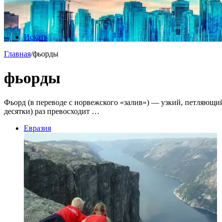
Искать
Главная
/
фьорды
фьорды
Фьорд (в переводе с норвежского «залив») — узкий, петляющий
десятки) раз превосходит …
Евразия