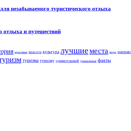
для незабываемого туристического отдыха
о отдыха и путешествий
лучшие
места
тория
культура
направ
красота
море
красивые
туризм
факты
туризма
туризму
удивительный
уникальные