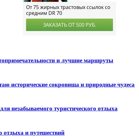
стопримечательности и лучшие маршруты
таю исторические сокровища и природные чудеса
для незабываемого туристического отдыха
о отдыха и путешествий