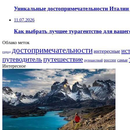
Уникальные достопримечательности Италии 
11.07.2026
Как выбрать лучшее турагентство для вашег
Облако меток
достопримечательности
ис
интересные
город
путешествие
путеводитель
самые
россии
путешествий
Интересное