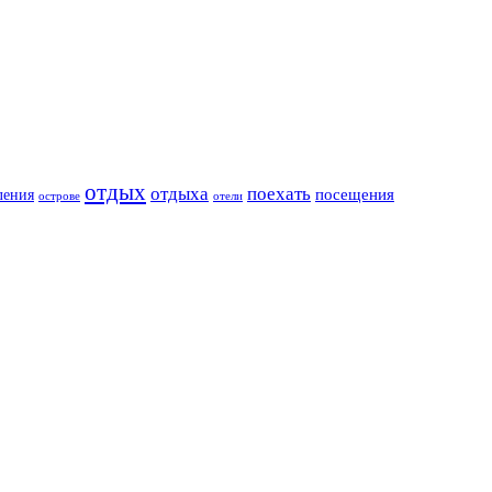
отдых
отдыха
поехать
посещения
ления
острове
отели