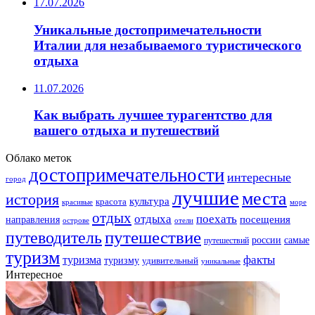
17.07.2026
Уникальные достопримечательности
Италии для незабываемого туристического
отдыха
11.07.2026
Как выбрать лучшее турагентство для
вашего отдыха и путешествий
Облако меток
достопримечательности
интересные
город
лучшие
места
история
культура
красота
море
красивые
отдых
отдыха
поехать
посещения
направления
острове
отели
путешествие
путеводитель
самые
россии
путешествий
туризм
факты
туризма
туризму
удивительный
уникальные
Интересное