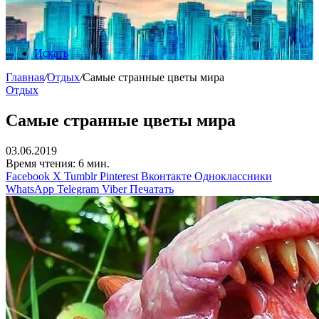
Искать
Главная
/
Отдых
/
Самые странные цветы мира
Отдых
Самые странные цветы мира
03.06.2019
Время чтения: 6 мин.
Facebook
X
Tumblr
Pinterest
Вконтакте
Одноклассники
WhatsApp
Telegram
Viber
Печатать