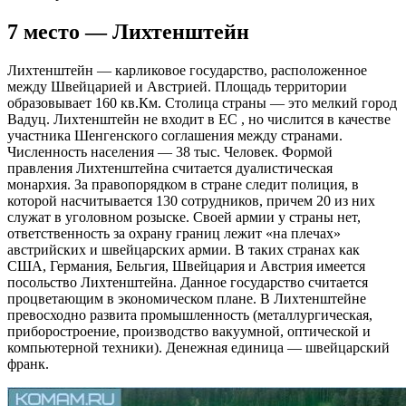
7 место — Лихтенштейн
Лихтенштейн — карликовое государство, расположенное
между Швейцарией и Австрией. Площадь территории
образовывает 160 кв.Км. Столица страны — это мелкий город
Вадуц. Лихтенштейн не входит в ЕС , но числится в качестве
участника Шенгенского соглашения между странами.
Численность населения — 38 тыс. Человек. Формой
правления Лихтенштейна считается дуалистическая
монархия. За правопорядком в стране следит полиция, в
которой насчитывается 130 сотрудников, причем 20 из них
служат в уголовном розыске. Своей армии у страны нет,
ответственность за охрану границ лежит «на плечах»
австрийских и швейцарских армии. В таких странах как
США, Германия, Бельгия, Швейцария и Австрия имеется
посольство Лихтенштейна. Данное государство считается
процветающим в экономическом плане. В Лихтенштейне
превосходно развита промышленность (металлургическая,
приборостроение, производство вакуумной, оптической и
компьютерной техники). Денежная единица — швейцарский
франк.