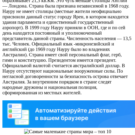
образовывает 21,3 кв.Км. Это чуть меньше столицы Англии
— Лондона. Страна была признана независимой в 1968 году.
Науру не имеет столицы (местные жители неофициально
присвоили данный статус городу Ярен, в котором находится
здания парламента и единственный государственный
аэропорт). В 1999 году Науру приняли в ООН, где и по сей
день находится постоянный и уполномоченный
представитель данной страны. Численность населения — 13,5
тыс. Человек. Официальный язык -микронезийский и
английский (до 1969 году Науру было во владениях
Австралии). Страна имеет свой персональный флаг, герб,
гимн и конституцию. Президентом имеется президент.
Официальной валютой считается австралийский доллар. В
Науру отсутствуют национальные вооруженные силы. По
негласной договоренности за безопасность острова отвечает
Австралия. За внутренним порядком в стране следят
народные дружины и национальная полиция,
сформированная из местных жителей.