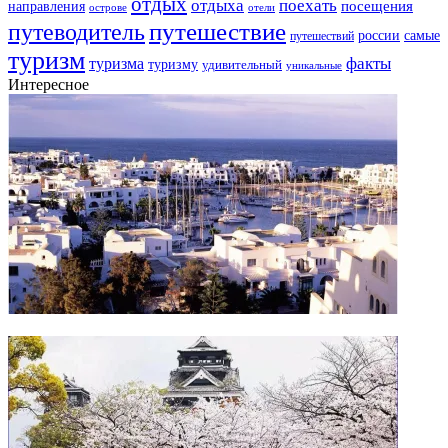
отдых
отдыха
поехать
посещения
направления
острове
отели
путешествие
путеводитель
самые
россии
путешествий
туризм
факты
туризма
туризму
удивительный
уникальные
Интересное