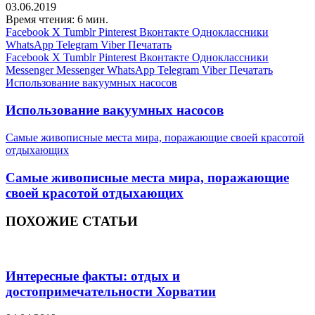
03.06.2019
Время чтения: 6 мин.
Facebook
X
Tumblr
Pinterest
Вконтакте
Одноклассники
WhatsApp
Telegram
Viber
Печатать
Facebook
X
Tumblr
Pinterest
Вконтакте
Одноклассники
Messenger
Messenger
WhatsApp
Telegram
Viber
Печатать
Использование вакуумных насосов
Использование вакуумных насосов
Самые живописные места мира, поражающие своей красотой
отдыхающих
Самые живописные места мира, поражающие
своей красотой отдыхающих
ПОХОЖИЕ СТАТЬИ
Интересные факты: отдых и
достопримечательности Хорватии