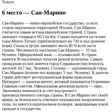
Тувалу
6 место — Сан-Марино
Сан-Марино — южно-европейское государство, со всех
сторон окруженное территорией Италии. Сан-Марино
считается самым ветхим европейским страной. Страна
занимает площадь в 60,5 кв.Км. Страна находится на склоне
горы Монте-Титано (приблизительно на 730 м над уровнем
моря). Скалы и бугры занимают около 80 % всей части
страны. Численность населения Сан-Марино — 33 тыс.
Человек. Официальный язык — итальянский. В стране
имеется 30 населенных пунктов разной величины. Самым
громадным из них имеется город Серравалле (численность
жителей 10,7 тыс. Человек). Столица — одноименный город
Сан-Марино (количество живущих 5 тыс. Человек). В данном
стране действует республиканская форма правления.
Президент — капитан-регент, который назначается Огромным
Главным советом. Официальная денежная валюта — евро.
Экономика начинается за счет внутреннего
производственного сектора страны. В Сан-Марино нет своей
армии, за безопасность отвечают итальянские вооруженные
силы, но имеется национальная полиция, защищающая покой
граждан в государства.