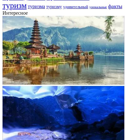
туризм
факты
туризма
туризму
удивительный
уникальные
Интересное