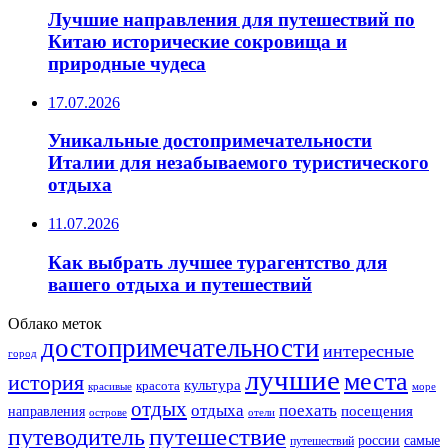
Лучшие направления для путешествий по
Китаю исторические сокровища и
природные чудеса
17.07.2026
Уникальные достопримечательности
Италии для незабываемого туристического
отдыха
11.07.2026
Как выбрать лучшее турагентство для
вашего отдыха и путешествий
Облако меток
достопримечательности
интересные
город
лучшие
места
история
культура
красота
море
красивые
отдых
отдыха
поехать
посещения
направления
острове
отели
путешествие
путеводитель
самые
россии
путешествий