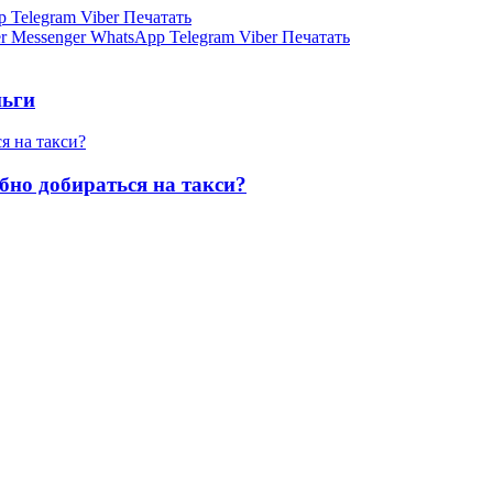
p
Telegram
Viber
Печатать
r
Messenger
WhatsApp
Telegram
Viber
Печатать
ньги
я на такси?
бно добираться на такси?