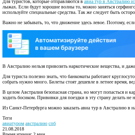
Для туристов, которые отправляются в
авиа тур в Австралию и
лыжах. Если будут хорошие волны то, можно заняться серфинго
используйте специальные средства. Так же следует быть осторо
Важно не забывать, то, что движение здесь левое. Поэтому, есл
В Австралию нельзя привозить наркотические вещества, и даже
Для туриста полезно знать, что банкоматы работают круглосуто
собрать нужно много. Билеты стоят дешевле в летнее время, ве
В целом Австралия безопасная страна, но могут попасться и к
ходить босиком. Прививки для поездки в эту страну делать не н
Из Санкт-Петербурга можно заказать авиа тур в Австралию в 
Теги
авиатуром
австралию
спб
21.08.2018
Время чтения: 2 мин.