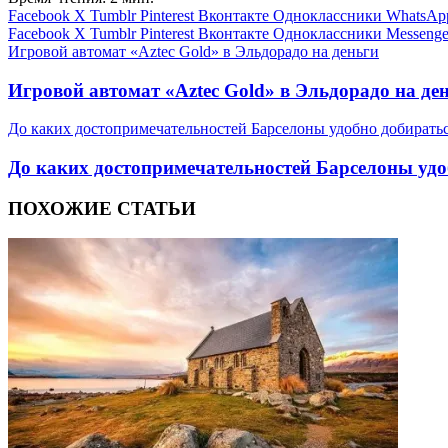
Facebook
X
Tumblr
Pinterest
Вконтакте
Одноклассники
WhatsAp
Facebook
X
Tumblr
Pinterest
Вконтакте
Одноклассники
Messenge
Игровой автомат «Aztec Gold» в Эльдорадо на деньги
Игровой автомат «Aztec Gold» в Эльдорадо на де
До каких достопримечательностей Барселоны удобно добиратьс
До каких достопримечательностей Барселоны удо
ПОХОЖИЕ СТАТЬИ