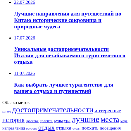
22.07.2026
Лучшие направления для путешествий по
Китаю исторические сокровища и
природные чудеса
17.07.2026
Уникальные достопримечательности
Италии для незабываемого туристического
отдыха
11.07.2026
Как выбрать лучшее турагентство для
вашего отдыха и путешествий
Облако меток
достопримечательности
интересные
город
лучшие
места
история
культура
красота
море
красивые
отдых
отдыха
поехать
посещения
направления
острове
отели