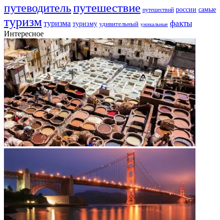
путешествие
путеводитель
самые
россии
путешествий
туризм
факты
туризма
туризму
удивительный
уникальные
Интересное