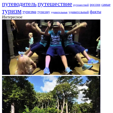
путешествие
путеводитель
самые
россии
путешествий
туризм
факты
туризма
туризму
удивительный
удивительные
Интересное