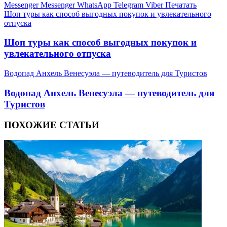
Messenger
Messenger
WhatsApp
Telegram
Viber
Печатать
Шоп туры как способ выгодных покупок и увлекательного
отпуска
Шоп туры как способ выгодных покупок и
увлекательного отпуска
Водопад Анхель Венесуэла — путеводитель для Туристов
Водопад Анхель Венесуэла — путеводитель для
Туристов
ПОХОЖИЕ СТАТЬИ