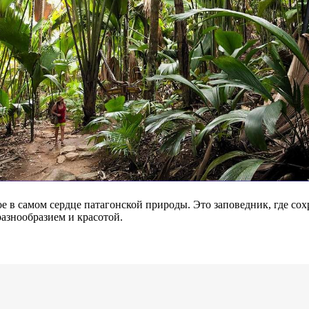
е в самом сердце патагонской природы. Это заповедник, где со
азнообразием и красотой.