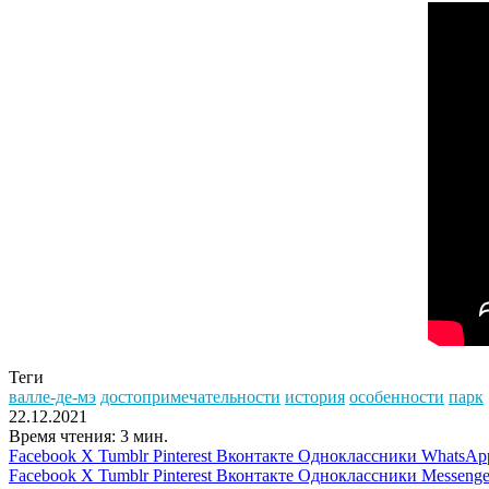
Теги
валле-де-мэ
достопримечательности
история
особенности
парк
22.12.2021
Время чтения: 3 мин.
Facebook
X
Tumblr
Pinterest
Вконтакте
Одноклассники
WhatsAp
Facebook
X
Tumblr
Pinterest
Вконтакте
Одноклассники
Messenge