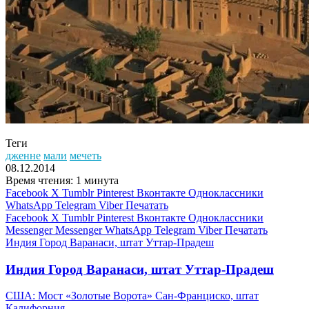
Теги
дженне
мали
мечеть
08.12.2014
Время чтения: 1 минута
Facebook
X
Tumblr
Pinterest
Вконтакте
Одноклассники
WhatsApp
Telegram
Viber
Печатать
Facebook
X
Tumblr
Pinterest
Вконтакте
Одноклассники
Messenger
Messenger
WhatsApp
Telegram
Viber
Печатать
Индия Город Варанаси, штат Уттар-Прадеш
Индия Город Варанаси, штат Уттар-Прадеш
США: Мост «Золотые Ворота» Сан-Франциско, штат
Калифорния