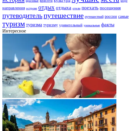
культура
красота
море
красивые
отдых
отдыха
поехать
посещения
направления
острове
отели
путешествие
путеводитель
самые
россии
путешествий
туризм
факты
туризма
туризму
удивительный
уникальные
Интересное