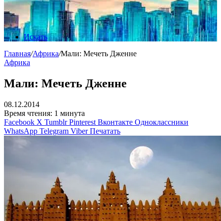
Искать
Главная
/
Африка
/
Мали: Мечеть Дженне
Африка
Мали: Мечеть Дженне
08.12.2014
Время чтения: 1 минута
Facebook
X
Tumblr
Pinterest
Вконтакте
Одноклассники
WhatsApp
Telegram
Viber
Печатать