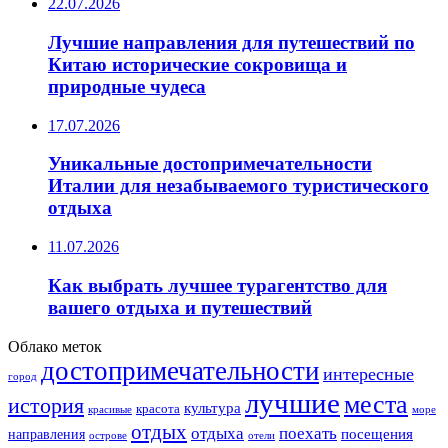
22.07.2026
Лучшие направления для путешествий по
Китаю исторические сокровища и
природные чудеса
17.07.2026
Уникальные достопримечательности
Италии для незабываемого туристического
отдыха
11.07.2026
Как выбрать лучшее турагентство для
вашего отдыха и путешествий
Облако меток
достопримечательности
интересные
город
лучшие
места
история
культура
красота
море
красивые
отдых
отдыха
поехать
посещения
направления
острове
отели