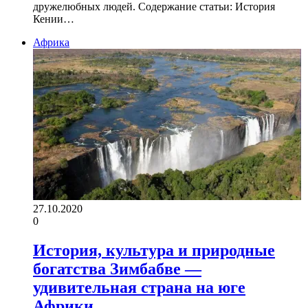
дружелюбных людей. Содержание статьи: История
Кении…
Африка
27.10.2020
0
История, культура и природные
богатства Зимбабве —
удивительная страна на юге
Африки