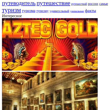
путешествие
путеводитель
самые
россии
путешествий
туризм
факты
туризма
туризму
удивительный
уникальные
Интересное