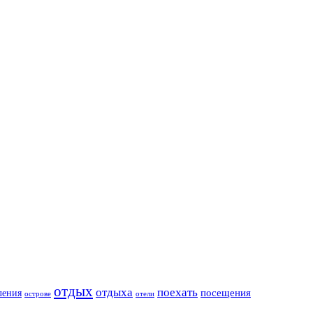
отдых
отдыха
поехать
посещения
ления
острове
отели