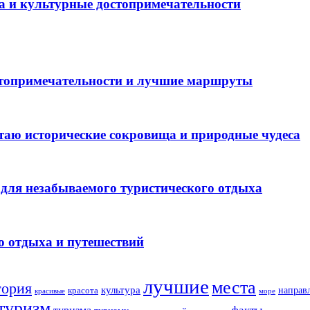
а и культурные достопримечательности
стопримечательности и лучшие маршруты
таю исторические сокровища и природные чудеса
для незабываемого туристического отдыха
о отдыха и путешествий
лучшие
места
тория
культура
направ
красота
море
красивые
туризм