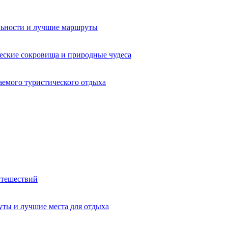
льности и лучшие маршруты
еские сокровища и природные чудеса
аемого туристического отдыха
утешествий
ты и лучшие места для отдыха