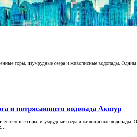
ственные горы, изумрудные озера и живописные водопады. Одни
ога и потрясающего водопада Акшур
еличественные горы, изумрудные озера и живописные водопады.
и:…