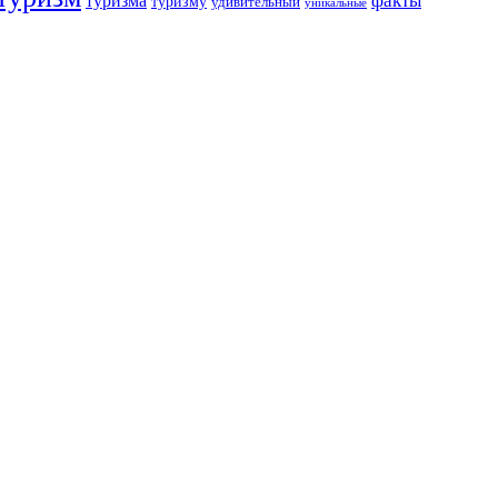
факты
туризма
туризму
удивительный
уникальные