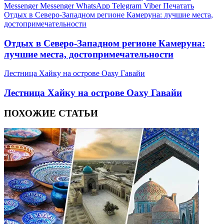
Messenger
Messenger
WhatsApp
Telegram
Viber
Печатать
Отдых в Северо-Западном регионе Камеруна: лучшие места,
достопримечательности
Отдых в Северо-Западном регионе Камеруна:
лучшие места, достопримечательности
Лестница Хайку на острове Оаху Гавайи
Лестница Хайку на острове Оаху Гавайи
ПОХОЖИЕ СТАТЬИ