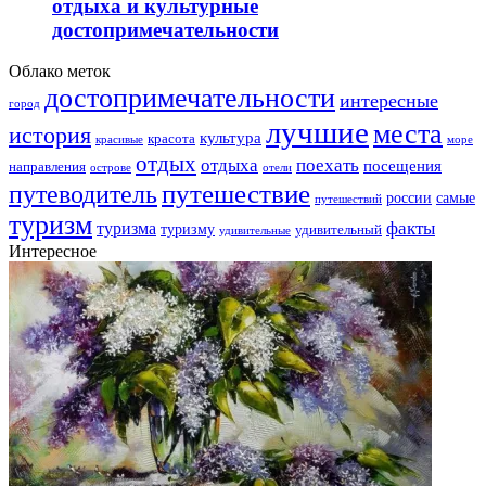
отдыха и культурные
достопримечательности
Облако меток
достопримечательности
интересные
город
лучшие
места
история
культура
красота
море
красивые
отдых
отдыха
поехать
посещения
направления
острове
отели
путешествие
путеводитель
самые
россии
путешествий
туризм
факты
туризма
туризму
удивительный
удивительные
Интересное