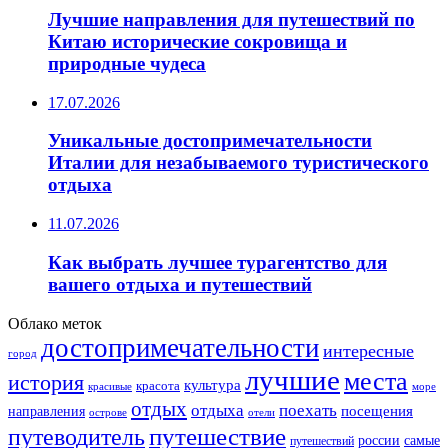
Лучшие направления для путешествий по
Китаю исторические сокровища и
природные чудеса
17.07.2026
Уникальные достопримечательности
Италии для незабываемого туристического
отдыха
11.07.2026
Как выбрать лучшее турагентство для
вашего отдыха и путешествий
Облако меток
достопримечательности
интересные
город
лучшие
места
история
культура
красота
море
красивые
отдых
отдыха
поехать
посещения
направления
острове
отели
путешествие
путеводитель
самые
россии
путешествий