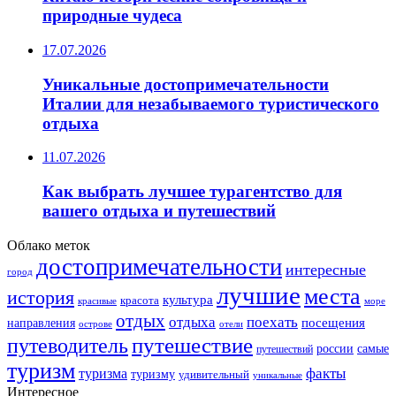
природные чудеса
17.07.2026
Уникальные достопримечательности
Италии для незабываемого туристического
отдыха
11.07.2026
Как выбрать лучшее турагентство для
вашего отдыха и путешествий
Облако меток
достопримечательности
интересные
город
лучшие
места
история
культура
красота
море
красивые
отдых
отдыха
поехать
посещения
направления
острове
отели
путешествие
путеводитель
самые
россии
путешествий
туризм
факты
туризма
туризму
удивительный
уникальные
Интересное