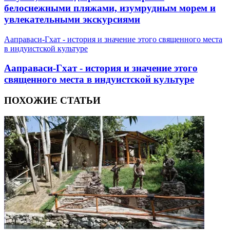
белоснежными пляжами, изумрудным морем и
увлекательными экскурсиями
Ааправаси-Гхат - история и значение этого священного места
в индуистской культуре
Ааправаси-Гхат - история и значение этого
священного места в индуистской культуре
ПОХОЖИЕ СТАТЬИ