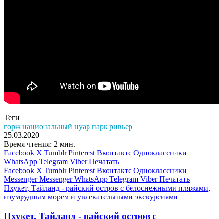
Теги
горж
национальный
нуар
парк
ривьер
25.03.2020
Время чтения: 2 мин.
Facebook
X
Tumblr
Pinterest
Вконтакте
Одноклассники
WhatsApp
Telegram
Viber
Печатать
Facebook
X
Tumblr
Pinterest
Вконтакте
Одноклассники
Messenger
Messenger
WhatsApp
Telegram
Viber
Печатать
Пхукет, Тайланд - райский остров с белоснежными пляжами,
изумрудным морем и увлекательными экскурсиями
Пхукет, Тайланд - райский остров с