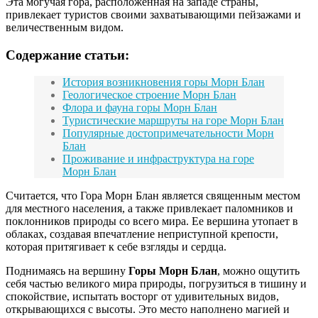
Эта могучая гора, расположенная на западе страны,
привлекает туристов своими захватывающими пейзажами и
величественным видом.
Содержание статьи:
История возникновения горы Морн Блан
Геологическое строение Морн Блан
Флора и фауна горы Морн Блан
Туристические маршруты на горе Морн Блан
Популярные достопримечательности Морн
Блан
Проживание и инфраструктура на горе
Морн Блан
Считается, что Гора Морн Блан является священным местом
для местного населения, а также привлекает паломников и
поклонников природы со всего мира. Ее вершина утопает в
облаках, создавая впечатление неприступной крепости,
которая притягивает к себе взгляды и сердца.
Поднимаясь на вершину
Горы Морн Блан
, можно ощутить
себя частью великого мира природы, погрузиться в тишину и
спокойствие, испытать восторг от удивительных видов,
открывающихся с высоты. Это место наполнено магией и