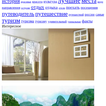
лучшие
места
история
культура
красота
море
красивые
отдых
отдыха
поехать
посещения
направления
острове
отели
путешествие
путеводитель
самые
россии
путешествий
туризм
факты
туризма
туризму
удивительный
уникальные
Интересное