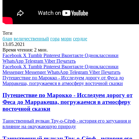
Теги
блан
величественный
гора
морн
сердце
13.05.2021
Время чтения: 2 мин.
Facebook
X
Tumblr
Pinterest
Вконтакте
Одноклассники
WhatsApp
Telegram
Viber
Печатать
Facebook
X
Tumblr
Pinterest
Вконтакте
Одноклассники
Messenger
Messenger
WhatsApp
Telegram
Viber
Печатать
Путешествие по Марокко - Исследуем дорогу от Феса до
Марракеша, погружаемся в атмосферу восточной сказки
Путешествие по Марокко - Исследуем дорогу от
Феса до Марракеша, погружаемся в атмосферу
восточной сказки
Таинственный вулкан Тру-о-Сёрф - история его затухания и
влияние на окружающую природу
Таинственный вулкан Тру-о-Сёрф - история его