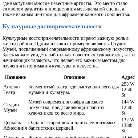
где выступали многие известные артисты. Это место стало
символом развития и процветания музыкальной сцены, а
также важным центром для афроамериканского сообщества.
Культурные достопримечательности
Культурные достопримечательности играют важную роль в
жизни района. Одним из ярких примеров является Студио
Музей, посвященный современному африканскому искусству.
Здесь можно увидеть работы как известных художников, так и
начинающих талантов, что делает его важным местом для
изучения и понимания культуры и искусства.
Название
Описание
Адрес
253 W
Аполло
Знаменитый театр, где выступали легенды
125th
Театр
музыки и культуры.
St
Музей современного африканского
144 W
Студио
искусства, представляющий работы
125th
Музей
художников со всего мира.
St
132 W
Церковь
Одна из старейших и наиболее значимых
138th
Абиесиния
баптистских церквей.
St
Малкольм
Рынок, предлагающий разнообразные
52 W